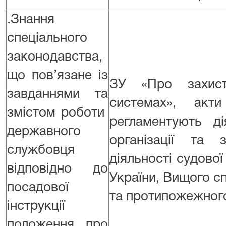
.Знання
спеціального
законодавства,
що пов’язане із
ЗУ «Про захист 
завданнями та
системах», акт
змістом роботи
регламентують д
державного
організації та з
службовця
діяльності судової
відповідно до
України, Вищого сп
посадової
та протипожежного
інструкції
положення про