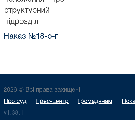
структурний
підрозділ
Наказ №18-о-г
2026 © Всі права захищені
Про суд
Прес-центр
Громадянам
Пока
v1.38.1