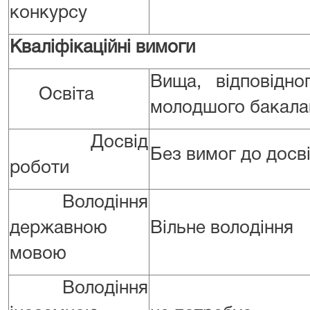
конкурсу
Квал
іфікаційні вимоги
Вища, відповідн
Освіта
молодшого бакала
Досвід
Без вимог до досв
роботи
Володіння
державною
Вільне володіння
мовою
Володіння