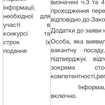
визначені ч.3 та
інформації,
проходження пере
необхідної для
відповідно до Зако
участі в
Додатки до заяви 
конкурсі та
Особа, яка виявил
строк їх
вакантну посад
подання
підтверджує від
зокрема сто
компетентності,реп
Інформація пода
включно.