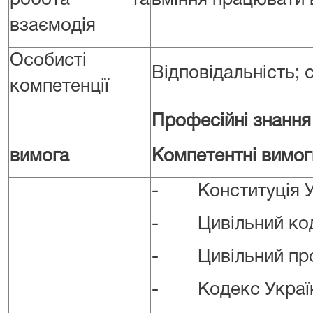
робота та
вміння працювати 
взаємодія
Особисті
Відповідальність; 
компетенції
Професійні знання
вимога
Компетентні вимог
- Конституція У
- Цивільний код
- Цивільний проц
- Кодекс України