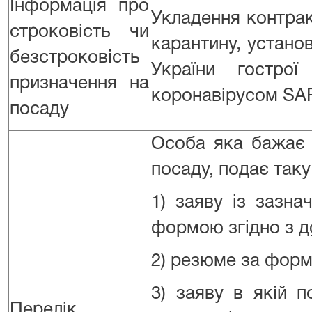
Інформація про
Укладення контрак
строковість чи
карантину, устано
безстроковість
України гострої
призначення на
коронавірусом SA
посаду
Особа яка бажає 
посаду, подає так
1) заяву із зазн
формою згідно з
д
2) резюме за форм
3) заяву в якій 
Перелік