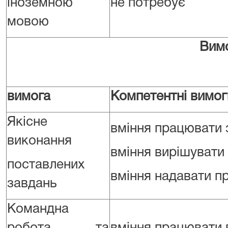
іноземною
не потребує
мовою
Вимоги до комп
вимога
Компетентні вимог
Якісне
вміння працювати 
виконання
вміння вирішувати
поставлених
вміння надавати пр
завдань
Командна