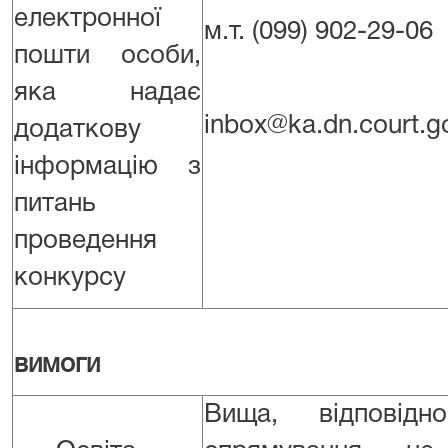
електронної
м.т. (099) 902-29-06
пошти особи,
яка надає
inbox@ka.dn.court.g
додаткову
інформацію з
питань
проведення
конкурсу
вимоги
Вища, відповідн