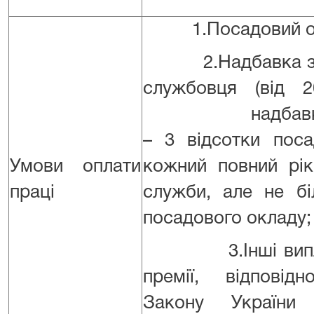
1.Посадовий окла
2.Надбавка за 
службовця (від 
надбавка за 
– 3 відсотки пос
Умови оплати
кожний повний рі
праці
служби, але не бі
посадового окладу;
3.Інші виплат
премії, відповід
Закону України