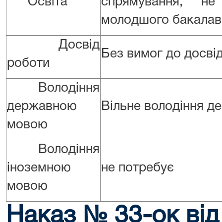
Освіта
спрямування, н
молодшого бакалав
Досвід
Без вимог до досві
роботи
Володіння
державною
Вільне володіння 
мовою
Володіння
іноземною
не потребує
мовою
Наказ № 33-ок від