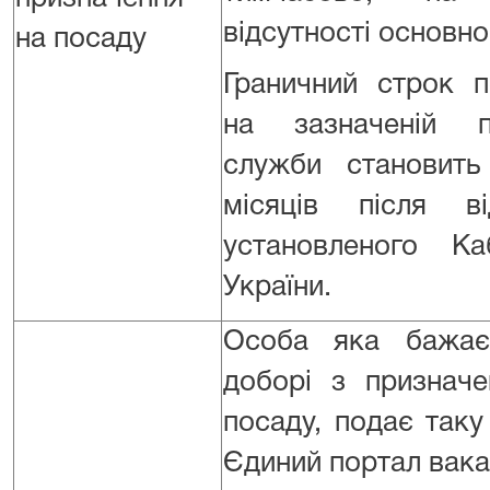
відсутності основно
на посаду
Граничний строк 
на зазначеній п
служби становит
місяців після ві
установленого Ка
України.
Особа яка бажає
доборі з признач
посаду, подає так
Єдиний портал вака