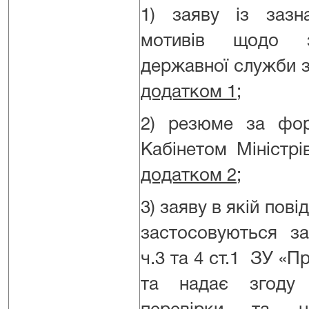
1) заяву із зазн
мотивів щодо з
державної служби 
додатком 1;
2) резюме за фо
Кабінетом Міністрів
додатком 2
;
3) заяву в якій пові
застосовуються за
ч.3 та 4 ст.1 ЗУ «
та надає згоду