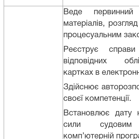
Веде первинний
матеріалів, розгля
процесуальним зак
Реєструє справ
відповідних облі
картках в електронн
Здійснює авторозп
своєї компетенції.
Встановлює дату 
сили судови
комп’ютерній прогр