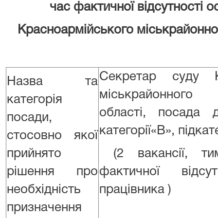
час фактичної відсутності о
Красноармійського міськрайонног
Секретар суду К
Назва та
міськрайонного
категорія
області, посада 
посади,
категорії«В», підкат
стосовно якої
прийнято
(2 вакансії, ти
рішення про
фактичної відсу
необхідність
працівника )
призначення