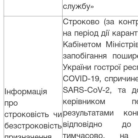
службу»
Строково (за конт
на період дії каран
Кабінетом Міністр
запобігання пошир
України гострої рес
COVID-19, спричин
SARS-CoV-2, та д
Інформація
керівником 
про
результатами кон
строковість чи
відповідно до 
безстроковість
тимчасово, на
призначення