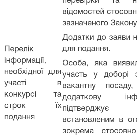
перевірки та н
відомостей стосовно
зазначеного Закону
Додатки до заяви 
для подання.
Перелік
інформації,
Особа, яка вияви
необхідної для
участь у доборі 
участі в
вакантну посаду
конкурсі та
додаткову ін
строк їх
підтверджує 
подання
встановленим в ог
зокрема стосовно