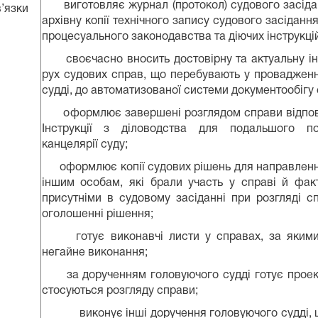
виготовляє журнал (протокол) судового засідан
’язки
архівну копії технічного запису судового засідання
процесуального законодавства та діючих інструкцій
своєчасно вносить достовірну та актуальну і
рух судових справ, що перебувають у провадженн
судді, до автоматизованої системи документообігу 
оформлює завершені розглядом справи відпові
Інструкції з діловодства для подальшого п
канцелярії суду;
оформлює копії судових рішень для направленн
іншим особам, які брали участь у справі й фак
присутніми в судовому засіданні при розгляді с
оголошенні рішення;
готує виконавчі листи у справах, за якими
негайне виконання;
за дорученням головуючого судді готує проекти
стосуються розгляду справи;
виконує інші доручення головуючого судді, щ