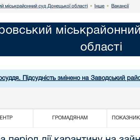
й міськрайонний суд Донецької області
Інше
Вакансії
•
•
ровський міськрайонний
області
осуддя. Підсудність змінено на Заводський рай
ЕНТР
ГРОМАДЯНАМ
ПОКАЗНИК
 період дії карантину на зай