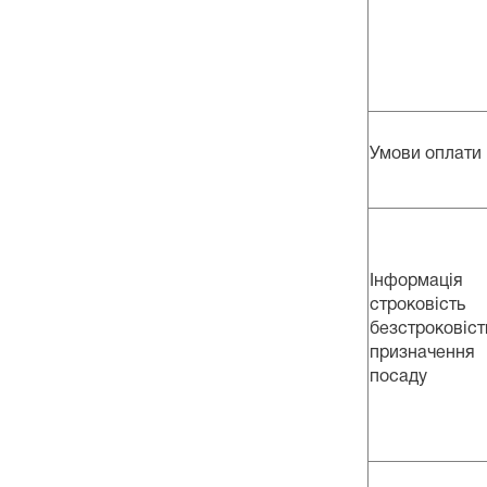
Умови оплати 
Інформаці
строковіс
безстроковіст
призначен
посаду