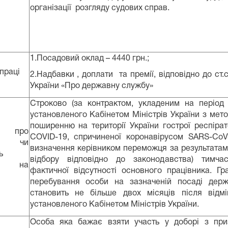
організації розгляду судових справ.
1.Посадовий оклад – 4440 грн.;
праці
2.Надбавки , доплати та премії, відповідно до ст.с
України «Про державну службу»
Строково (за контрактом, укладеним на період д
установленого Кабінетом Міністрів України з мет
поширенню на території України гострої респіра
я про
COVID-19, спричиненої коронавірусом SARS-CoV
ть чи
визначення керівником переможця за результатам
ь
відбору відповідно до законодавства) тимча
ня на
фактичної відсутності основного працівника. Гр
перебування особи на зазначеній посаді держ
становить не більше двох місяців після відмі
установленого Кабінетом Міністрів України.
Особа яка бажає взяти участь у доборі з при