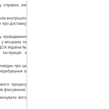
справах, які
ів внутрішніх
я про доставку
у провадженні
а у місцевих та
 ДСА України №
 Інструкція з
овідає про це
 перебування в
вого процесу
ів фіксування;
конувати його