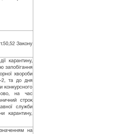
т.50,52 Закону
ії карантину,
ою запобігання
торної хвороби
-2, та до дня
и конкурсного
сово, на час
аничний строк
авної служби
ни карантину,
значенням на