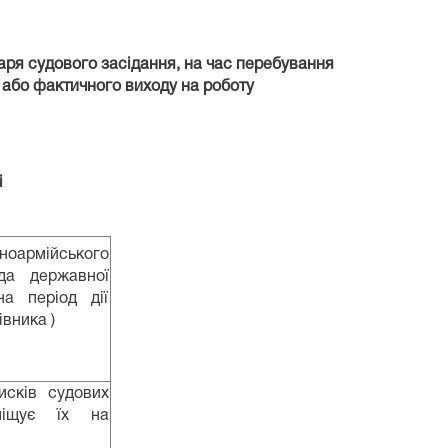
таря судового засідання,
на час перебування
у або фактичного виходу на роботу
і
рмійського
да державної
на період дії
вника )
сків судових
міщує їх на