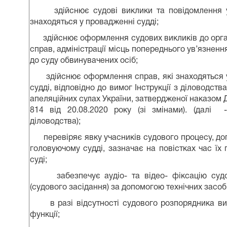
здійснює судові виклики та повідомлення у 
знаходяться у провадженні судді;
здійснює оформлення судових викликів до орган
справ, адміністрації місць попереднього ув’язненн
до суду обвинувачених осіб;
здійснює оформлення справ, які знаходяться 
судді, відповідно до вимог Інструкції з діловодств
апеляційних сулах України, затвердженої наказом
814 від 20.08.2020 року (зі змінами). (далі -
діловодства);
перевіряє явку учасників судового процесу, доп
головуючому судді, зазначає на повістках час їх
суді;
забезпечує аудіо- та відео- фіксацію судо
(судового засідання) за допомогою технічних засоб
в разі відсутності судового розпорядника ви
функції;