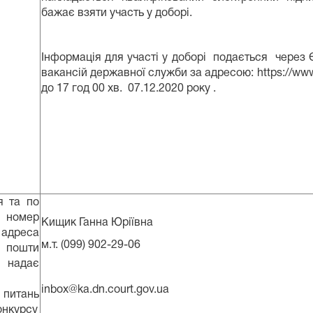
бажає взяти участь у доборі.
Iнформація для участі у доборі подається через
вакансій державної служби за адресою: https://www
до 17 год 00 хв.
07.12.2020 року .
я та по
 номер
Кищик Ганна Юріївна
 адреса
м.т. (099) 902-29-06
 пошти
 надає
inbox@ka.dn.court.gov.ua
 питань
онкурсу