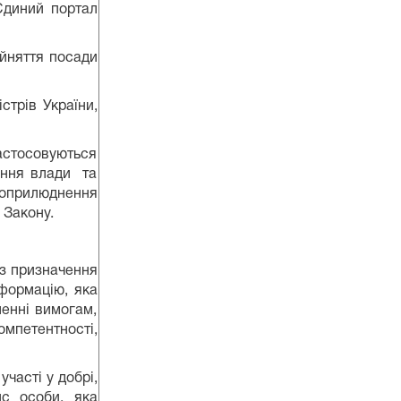
Єдиний портал
айняття посади
стрів України,
стосовуються
ення влади та
оприлюднення
 Закону.
 з призначення
формацію, яка
шенні вимогам,
омпетентності,
асті у добрі,
ис особи, яка