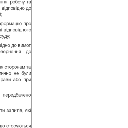
ня, робочу та
 відповідно до
;
нформацію про
і відповідного
суду;
дно до вимог
овернення до
я сторонам та
тично не були
прави або при
 передбачено
 запитів, які
о стосуються