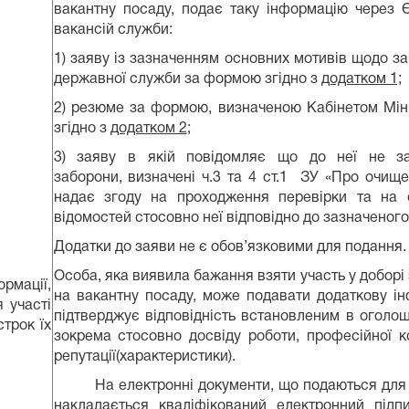
вакантну посаду, подає таку інформацію через 
вакансій служби:
1) заяву із зазначенням основних мотивів щодо з
державної служби за формою згідно з
додатком 1;
2) резюме за формою, визначеною Кабінетом Міні
згідно з
додатком 2
;
3) заяву в якій повідомляє що до неї не за
заборони, визначені ч.3 та 4 ст.1 ЗУ «Про очищ
надає згоду на проходження перевірки та на 
відомостей стосовно неї відповідно до зазначеного
Додатки до заяви не є обов’язковими для подання.
Особа, яка виявила бажання взяти участь у доборі
рмації,
на вакантну посаду, може подавати додаткову ін
я участі
підтверджує відповідність встановленим в оголо
строк їх
зокрема стосовно досвіду роботи, професійної к
репутації(характеристики).
На електронні документи, що подаються для уч
накладається кваліфікований електронний підп