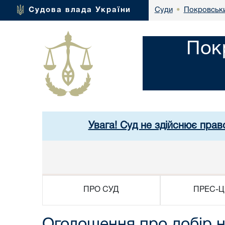
Покровськи
Судова влада України
Суди
•
Пок
Увага! Суд не здійснює прав
ПРО СУД
ПРЕС-Ц
Оголошення про добір на