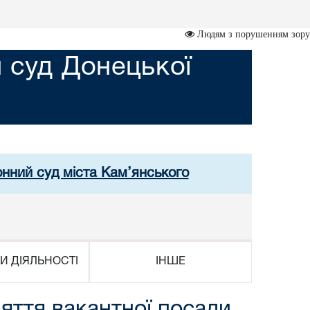
Людям з порушенням зору
 суд Донецької
онний суд міста Кам’янського
И ДІЯЛЬНОСТІ
ІНШЕ
няття вакантної посади