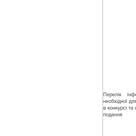
Перелік інфо
необхідної дл
в конкурсі та 
подання