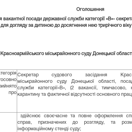
Оголошення
тя вакантної посади державної служби категорії «В»- секре
 для догляду за дитиною до досягнення нею трирічного вік
Красноармійського міськрайонного суду Донецької област
тегорія
Секретар судового засідання Красноа
осовно
міськрайонного суду Донецької області, поса
йнято
служби категорії«В», (2 вакансії, тимчасово, 
 про
карантину та фактичної відсутності основного праці
здійснює своєчасне та повне оформлення спи
справ, призначених до розгляду, та роз
інформаційному стенді суду;