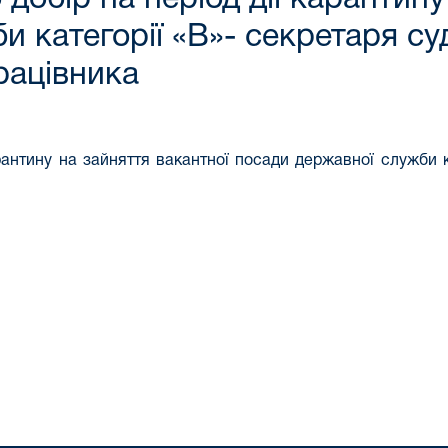
 категорії «В»- секретаря су
рацівника
арантину на зайняття вакантної посади державної служби к