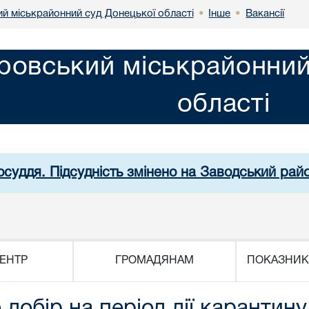
й міськрайонний суд Донецької області
Інше
Вакансії
•
•
ровський міськрайонний
області
осуддя. Підсудність змінено на Заводський рай
ЕНТР
ГРОМАДЯНАМ
ПОКАЗНИК
 добір на період дії карантину