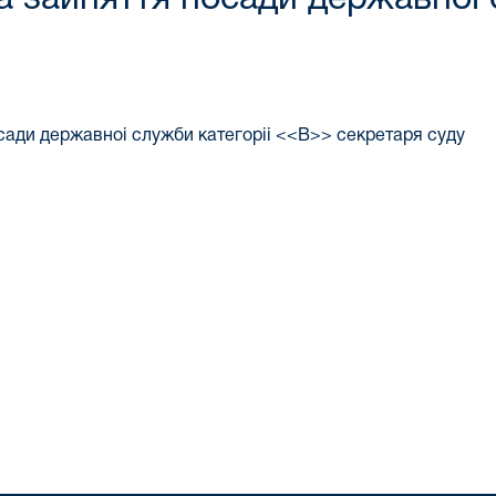
сади державноi слyжби категорii <<В>> секретаря суду