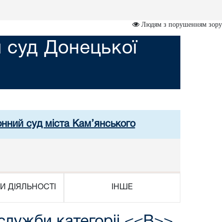
Людям з порушенням зору
 суд Донецької
онний суд міста Кам’янського
И ДІЯЛЬНОСТІ
ІНШЕ
слyжби категорii <<В>>