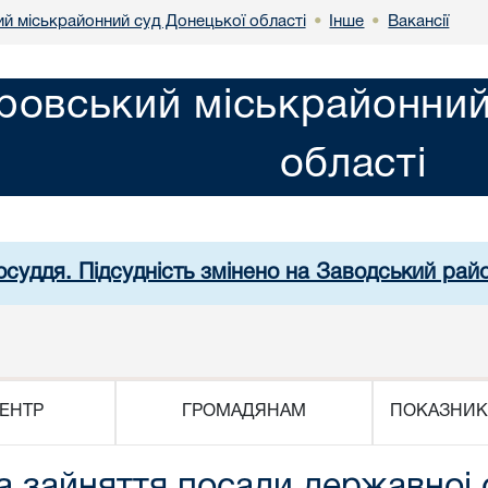
й міськрайонний суд Донецької області
Інше
Вакансії
•
•
ровський міськрайонний
області
осуддя. Підсудність змінено на Заводський рай
ЕНТР
ГРОМАДЯНАМ
ПОКАЗНИК
 зайняття посади державноi 