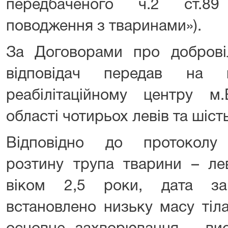
передбаченого ч.2 ст.8
поводження з тваринами»).
За Договорами про доброві
відповідач передав на н
реабілітаційному центру м.
області чотирьох левів та шіст
Відповідно до протоколу 
розтину трупа тварини – ле
віком 2,5 роки, дата заг
встановлено низьку масу тіла