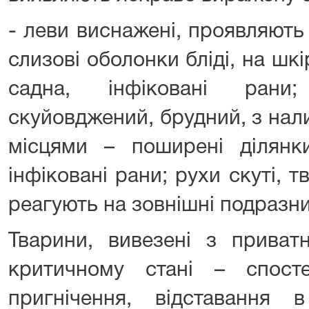
- леви виснажені, проявляють
слизові оболонки бліді, на шк
садна, інфіковані рани
скуйовджений, брудний, з на
місцями – поширені ділянки
інфіковані рани; рухи скуті, т
реагують на зовнішні подразни
Тварини, вивезені з приват
критичному стані – спосте
пригнічення, відставання 