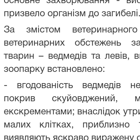
основне захворювання - ви
призвело організм до загибелі
За змістом ветеринарног
ветеринарних обстежень з
тварин – ведмедів та левів, 
зоопарку встановлено:
- вгодованість ведмедів не
покрив скуйовджений, м
екскрементами; внаслідок утр
малих клітках, приблизно 
виявляють яскраво виражену с